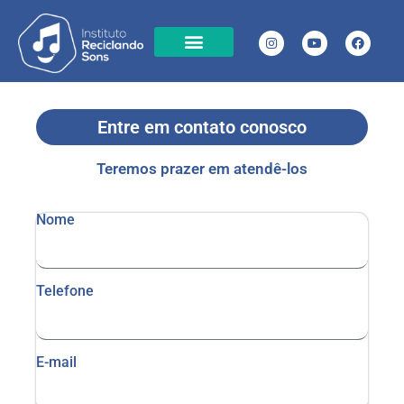
Cases de Sucesso
Chamamento Público
Transparência projetos em execução
Transparência em projetos já executados
Local de Atuação
Entre em contato conosco
Teremos prazer em atendê-los
Nome
Telefone
E-mail