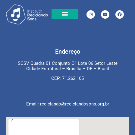
Cases de Sucesso
Chamamento Público
Transparência projetos em execução
Transparência em projetos já executados
Local de Atuação
Endereço
SCSV Quadra 01 Conjunto O1 Lote 06 Setor Leste
Cidade Estrutural – Brasilia – DF – Brasil
CEP: 71.262.105
Email: reciclando@reciclandosons.org.br