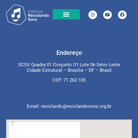
Cases de Sucesso
Chamamento Público
Transparência projetos em execução
Transparência em projetos já executados
Local de Atuação
Endereço
SCSV Quadra 01 Conjunto O1 Lote 06 Setor Leste
Cidade Estrutural – Brasilia – DF – Brasil
CEP: 71.262.105
Email: reciclando@reciclandosons.org.br