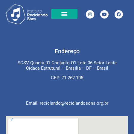
Cases de Sucesso
Chamamento Público
Transparência projetos em execução
Transparência em projetos já executados
Local de Atuação
Endereço
SCSV Quadra 01 Conjunto O1 Lote 06 Setor Leste
Cidade Estrutural – Brasilia – DF – Brasil
CEP: 71.262.105
Email: reciclando@reciclandosons.org.br