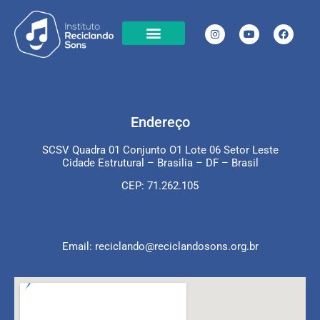
Cases de Sucesso
Chamamento Público
Transparência projetos em execução
Transparência em projetos já executados
Local de Atuação
Endereço
SCSV Quadra 01 Conjunto O1 Lote 06 Setor Leste
Cidade Estrutural – Brasilia – DF – Brasil
CEP: 71.262.105
Email: reciclando@reciclandosons.org.br